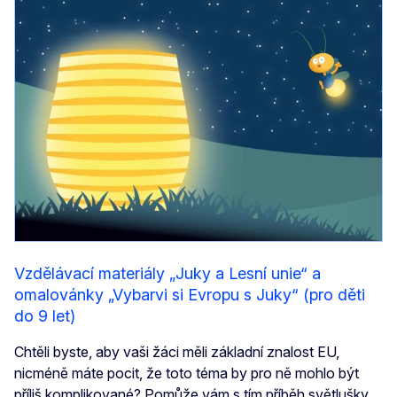
Vzdělávací materiály „Juky a Lesní unie“ a
omalovánky „Vybarvi si Evropu s Juky“ (pro děti
do 9 let)
Chtěli byste, aby vaši žáci měli základní znalost EU,
nicméně máte pocit, že toto téma by pro ně mohlo být
příliš komplikované? Pomůže vám s tím příběh světlušky