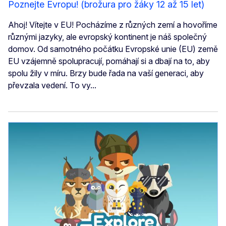
Poznejte Evropu! (brožura pro žáky 12 až 15 let)
Ahoj! Vítejte v EU! Pocházíme z různých zemí a hovoříme
různými jazyky, ale evropský kontinent je náš společný
domov. Od samotného počátku Evropské unie (EU) země
EU vzájemně spolupracují, pomáhají si a dbají na to, aby
spolu žily v míru. Brzy bude řada na vaší generaci, aby
převzala vedení. To vy...