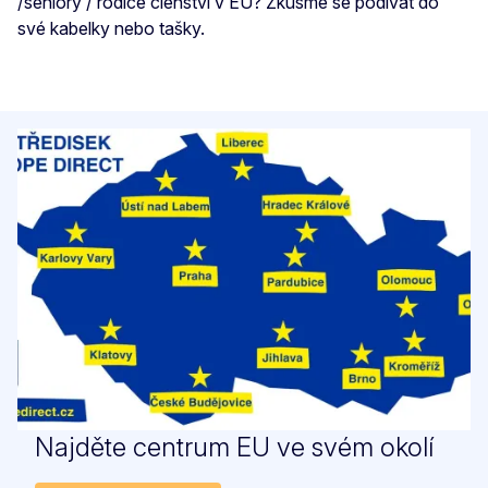
/seniory / rodiče členství v EU? Zkusme se podívat do
své kabelky nebo tašky.
Najděte centrum EU ve svém okolí