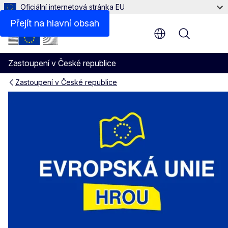
Oficiální internetová stránka EU
Přejít na hlavní obsah
Menu
Zastoupení v České republice
Zastoupení v České republice
EU hrou