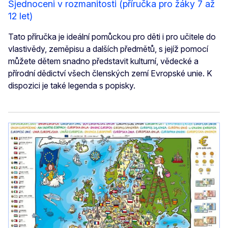
Sjednoceni v rozmanitosti (příručka pro žáky 7 až
12 let)
Tato příručka je ideální pomůckou pro děti i pro učitele do
vlastivědy, zeměpisu a dalších předmětů, s jejíž pomocí
můžete dětem snadno představit kulturní, vědecké a
přírodní dědictví všech členských zemí Evropské unie. K
dispozici je také legenda s popisky.