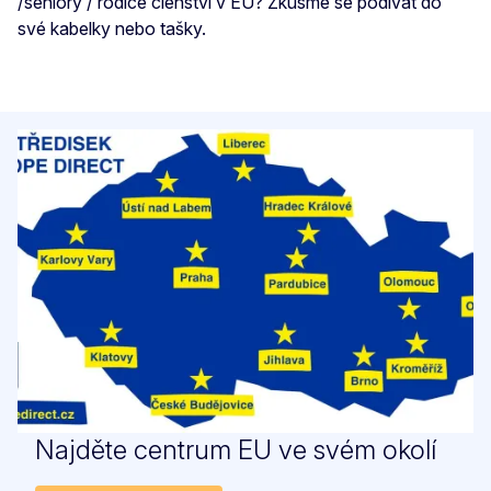
/seniory / rodiče členství v EU? Zkusme se podívat do
své kabelky nebo tašky.
Najděte centrum EU ve svém okolí