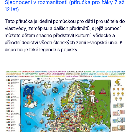
Sjednoceni v rozmanitosti (příručka pro žáky 7 až
12 let)
Tato příručka je ideální pomůckou pro děti i pro učitele do
vlastivědy, zeměpisu a dalších předmětů, s jejíž pomocí
můžete dětem snadno představit kulturní, vědecké a
přírodní dědictví všech členských zemí Evropské unie. K
dispozici je také legenda s popisky.