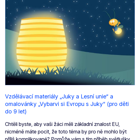
Vzdělávací materiály „Juky a Lesní unie“ a
omalovánky „Vybarvi si Evropu s Juky“ (pro děti
do 9 let)
Chtěli byste, aby vaši žáci měli základní znalost EU,
nicméně máte pocit, že toto téma by pro ně mohlo být
příliš komplikované? Pomůže vám s tím příběh světlušky