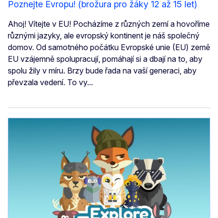
Poznejte Evropu! (brožura pro žáky 12 až 15 let)
Ahoj! Vítejte v EU! Pocházíme z různých zemí a hovoříme
různými jazyky, ale evropský kontinent je náš společný
domov. Od samotného počátku Evropské unie (EU) země
EU vzájemně spolupracují, pomáhají si a dbají na to, aby
spolu žily v míru. Brzy bude řada na vaší generaci, aby
převzala vedení. To vy...