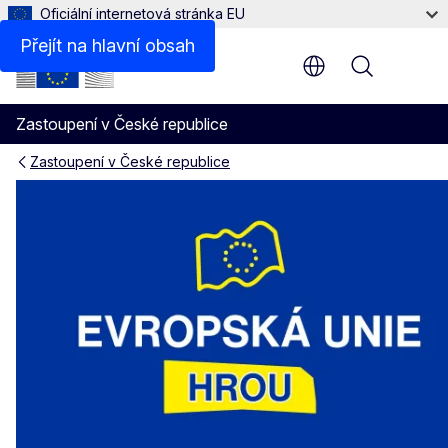
Oficiální internetová stránka EU
Přejít na hlavní obsah
Menu
Zastoupení v České republice
Zastoupení v České republice
EU hrou